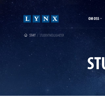
OM OSS
START
/
STUDENTMÖJLIGHETER
ST