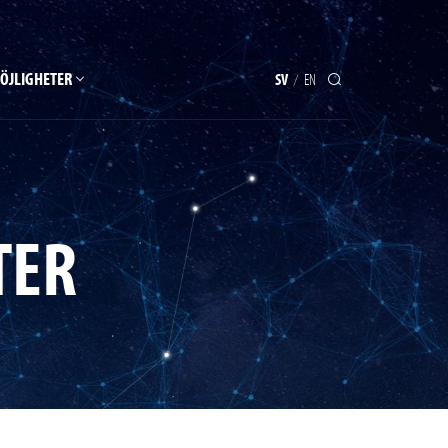
ÖJLIGHETER
SV
EN
/
TER