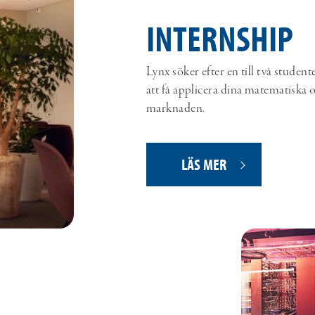
INTERNSHIP
Lynx söker efter en till två studen
att få applicera dina matematiska 
marknaden.
LÄS MER