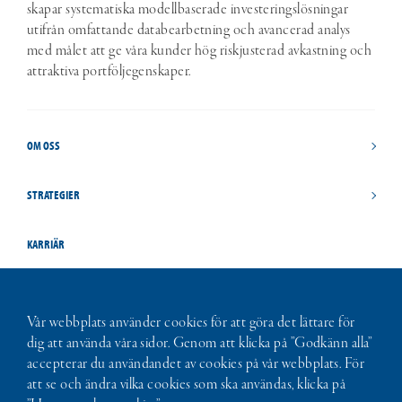
skapar systematiska modellbaserade investeringslösningar
utifrån omfattande databearbetning och avancerad analys
med målet att ge våra kunder hög riskjusterad avkastning och
attraktiva portföljegenskaper.
OM OSS
STRATEGIER
KARRIÄR
INSIGHTS
Vår webbplats använder cookies för att göra det lättare för
dig att använda våra sidor. Genom att klicka på ”Godkänn alla”
STUDENTMÖJLIGHETER
accepterar du användandet av cookies på vår webbplats. För
att se och ändra vilka cookies som ska användas, klicka på